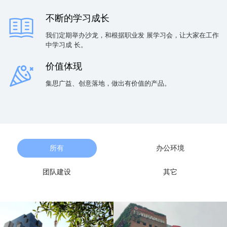
不断的学习成长
我们定期举办沙龙，和根据职业发 展学习会，让大家在工作
中学习成 长。
价值体现
集思广益、创意落地，做出有价值的产品。
所有
办公环境
团队建设
其它