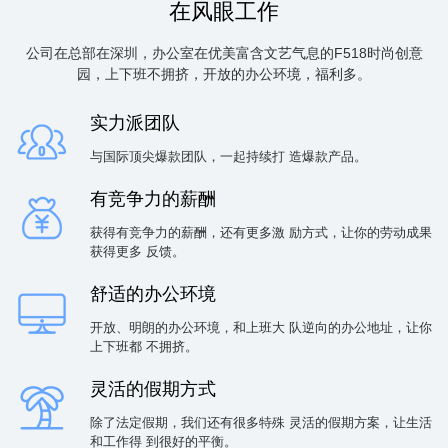
在风眼工作
公司在总部在深圳，办公室在优美富含文艺气息的F518时尚创意
园，上下班不拥挤，开放的办公环境，福利多。
实力派团队
与国际顶尖爆款团队，一起持续打 造爆款产品。
有竞争力的薪酬
获得有竞争力的薪酬，还有更多激 励方式，让你的劳动成果
获得更多 反馈。
舒适的办公环境
开放、明朗的办公环境，和上班大 队逆向的办公地址，让你
上下班都 不拥挤。
灵活的假期方式
除了法定假期，我们还有很多特殊 灵活的假期方案，让生活
和工作得 到很好的平衡。